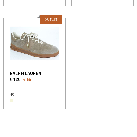
OUTLET
RALPH LAUREN
€ 130
€ 65
40