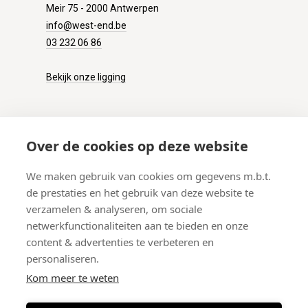
Meir 75 - 2000 Antwerpen
info@west-end.be
03 232 06 86
Bekijk onze ligging
KLANTENSERVICE
Over de cookies op deze website
Onze winkel
We maken gebruik van cookies om gegevens m.b.t.
Verzenden
de prestaties en het gebruik van deze website te
Retourneren
verzamelen & analyseren, om sociale
Betalen
netwerkfunctionaliteiten aan te bieden en onze
Veelgestelde vragen
content & advertenties te verbeteren en
personaliseren.
Kom meer te weten