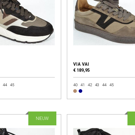
VIA VAI
€ 189,95
44
45
40
41
42
43
44
45
NIEUW