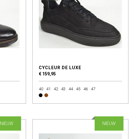
CYCLEUR DE LUXE
€ 159,95
40
41
42
43
44
45
46
47
NIEUW
NIEUW