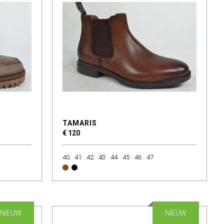
TAMARIS
€ 120
40
41
42
43
44
45
46
47
NIEUW
NIEUW