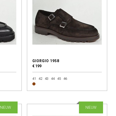
GIORGIO 1958
€ 199
41
42
43
44
45
46
NIEUW
NIEUW