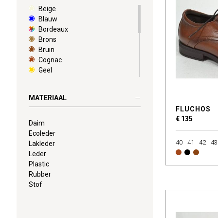
Camper
Beige
Cetti
Blauw
Cycleur De Luxe
Bordeaux
Cypres
Brons
Cypres Soft
Bruin
Daniel Kenneth
Cognac
Fitflop Tm
Geel
Flecs
Goud
Fluchos
Grijs
MATERIAAL
Franzini
Groen
FLUCHOS
Geox
Kaki
€ 135
Giorgio 1958
Multi
Daim
Gola
Paars
Ecoleder
Guess
Rood
40
41
42
43
Lakleder
Havaianas
Roze
Leder
Hoff
Wit
Plastic
Hub
Zilver
Rubber
Ilse Jacobsen
Zwart
Stof
Jenszen
Kaotiko
Koala Bay