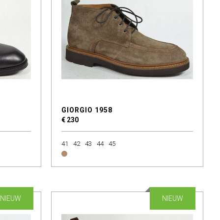
GIORGIO 1958
€ 230
41
42
43
44
45
NIEUW
NIEUW