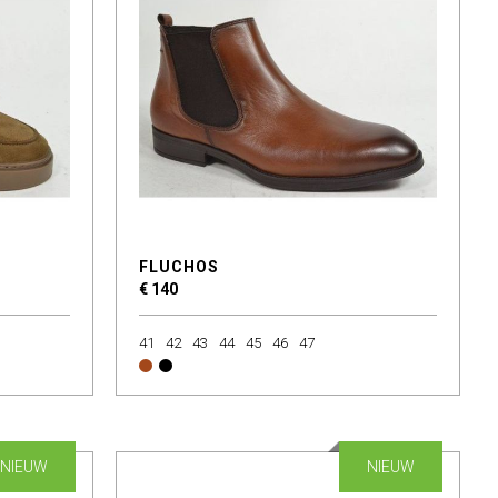
FLUCHOS
€ 140
41
42
43
44
45
46
47
NIEUW
NIEUW