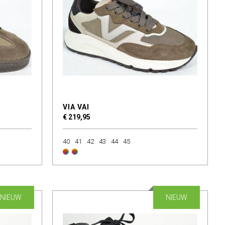
VIA VAI
€ 219,95
40
41
42
43
44
45
NIEUW
NIEUW