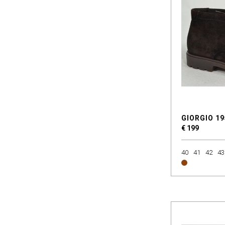
Timberland
Tommy Hilfiger
Ugg
Via Vai
GIORGIO 19
€ 199
40
41
42
43