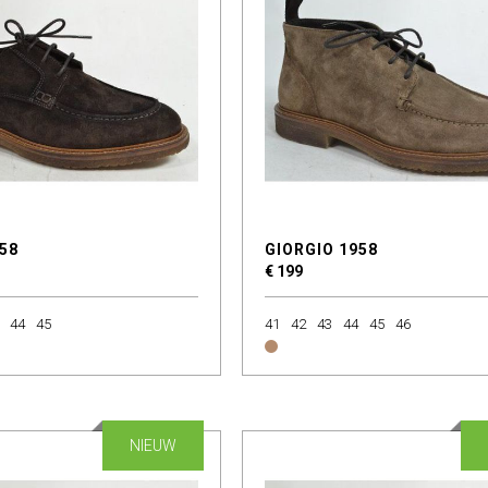
58
GIORGIO 1958
€ 199
44
45
41
42
43
44
45
46
NIEUW