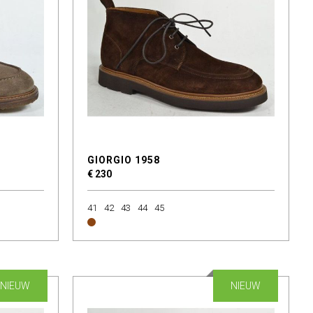
GIORGIO 1958
€ 230
41
42
43
44
45
NIEUW
NIEUW