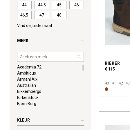
44
44,5
45
46
46,5
47
48
Vind de juiste maat
MERK
RIEKER
Academia 72
€ 115
Ambitious
Armani A|x
40
41
42
43
Australian
Bikkembergs
Birkenstock
Björn Borg
Blackstone
Boss
KLEUR
Bufflox
Camel Active