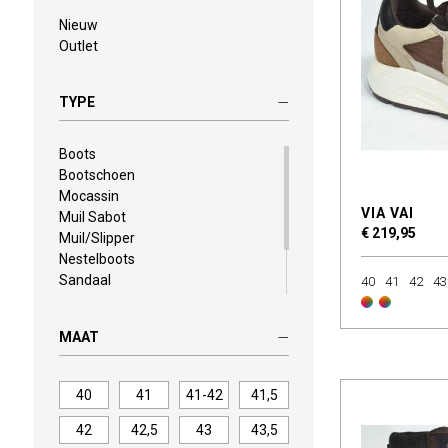
Nieuw
Outlet
TYPE
Boots
Bootschoen
Mocassin
VIA VAI
Muil Sabot
€ 219,95
Muil/Slipper
Nestelboots
Sandaal
40
41
42
43
Sling-back
Sneaker
MAAT
Veterschoen
40
41
41-42
41,5
42
42,5
43
43,5