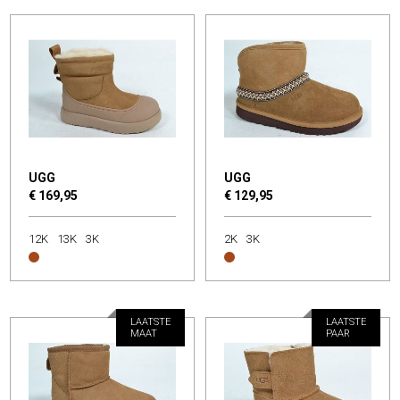
UGG
UGG
€ 169,95
€ 129,95
12K
13K
3K
2K
3K
LAATSTE
LAATSTE
MAAT
PAAR