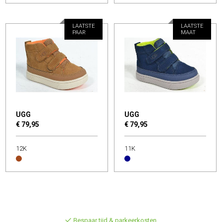
LAATSTE
LAATSTE
PAAR
MAAT
UGG
UGG
€ 79,95
€ 79,95
12K
11K
Bespaar tijd & parkeerkosten