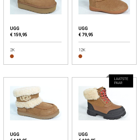
UGG
UGG
€ 159,95
€ 79,95
2K
12K
LAATSTE
PAAR
UGG
UGG