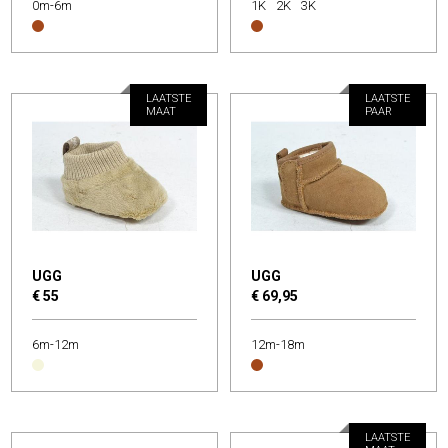
0m-6m
1K
2K
3K
LAATSTE
LAATSTE
MAAT
PAAR
UGG
UGG
€ 55
€ 69,95
6m-12m
12m-18m
LAATSTE