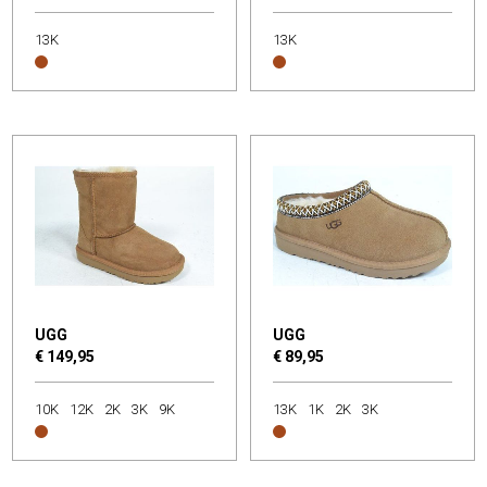
13K
13K
UGG
UGG
€ 149,95
€ 89,95
10K
12K
2K
3K
9K
13K
1K
2K
3K