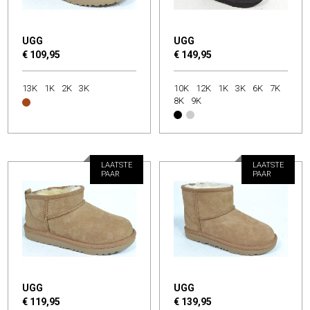
UGG
UGG
€ 109,95
€ 149,95
13K
1K
2K
3K
10K
12K
1K
3K
6K
7K
8K
9K
LAATSTE
LAATSTE
PAAR
PAAR
UGG
UGG
€ 119,95
€ 139,95