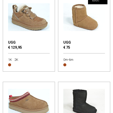
MAAT
UGG
UGG
€ 129,95
€ 75
1K
2K
0m-6m