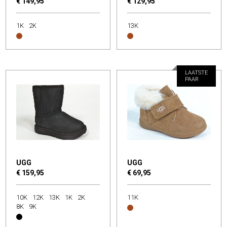
€ 149,95
€ 129,95
1K
2K
13K
LAATSTE
PAAR
UGG
UGG
€ 159,95
€ 69,95
10K
12K
13K
1K
2K
11K
8K
9K