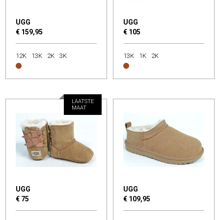
UGG
UGG
€ 159,95
€ 105
12K
13K
2K
3K
13K
1K
2K
LAATSTE
MAAT
UGG
UGG
€ 75
€ 109,95