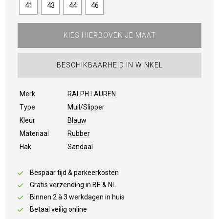
41
43
44
46
KIES HIERBOVEN JE MAAT
BESCHIKBAARHEID IN WINKEL
Merk
RALPH LAUREN
Type
Muil/Slipper
Kleur
Blauw
Materiaal
Rubber
Hak
Sandaal
Bespaar tijd & parkeerkosten
Gratis verzending in BE & NL
Binnen 2 à 3 werkdagen in huis
Betaal veilig online