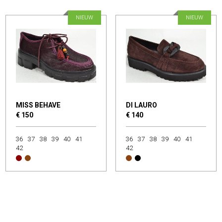
NIEUW
NIEUW
MISS BEHAVE
DI LAURO
€ 150
€ 140
36
37
38
39
40
41
36
37
38
39
40
41
42
42