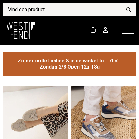
Zomer outlet online & in de winkel tot -70% -
Zondag 2/8 Open 12u-18u