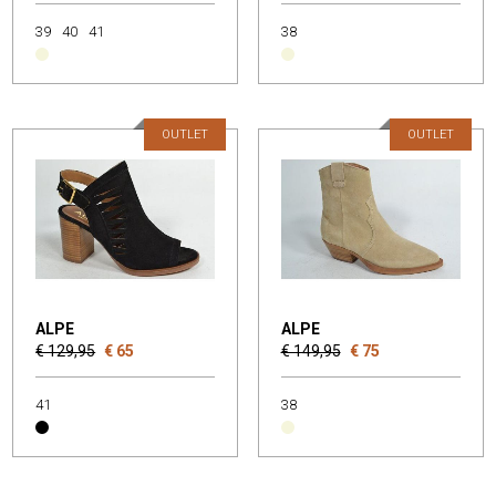
39
40
41
38
OUTLET
OUTLET
ALPE
ALPE
€ 129,95
€ 65
€ 149,95
€ 75
41
38