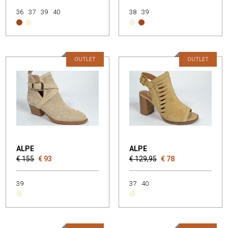
36
37
39
40
38
39
OUTLET
OUTLET
ALPE
ALPE
€ 155
€ 93
€ 129,95
€ 78
39
37
40