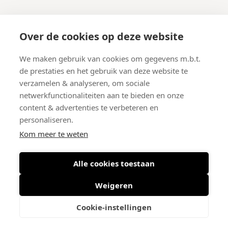
KLANTENSERVICE
Over de cookies op deze website
Onze winkel
We maken gebruik van cookies om gegevens m.b.t.
Verzenden
de prestaties en het gebruik van deze website te
Retourneren
verzamelen & analyseren, om sociale
Betalen
netwerkfunctionaliteiten aan te bieden en onze
Veelgestelde vragen
content & advertenties te verbeteren en
personaliseren.
Kom meer te weten
Alle cookies toestaan
© 2026 West-End BV
-
Meir 75, 2000 Antwerpen (België)
-
BTW BE
0406.134.644
Weigeren
Maattabel
-
Nieuwsbrief
-
Algemene voorwaarden
-
Privacy policy
-
Cookie policy
-
Sitemap
Cookie-instellingen
ODR informatieplatform voor e-commerce binnen EU