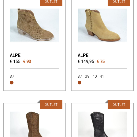
OUTLET
OUTLET
ALPE
ALPE
€ 155
€ 93
€ 149,95
€ 75
37
37
39
40
41
OUTLET
OUTLET