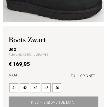
Boots Zwart
UGG
Referentie 85850 - ULTRA MINI
€ 169,95
MAAT
EU
ORIGINEEL
41
42
43
45
46
KIES HIERBOVEN JE MAAT