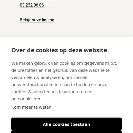
03 232 06 86
Bekijk onze ligging
KLANTENSERVICE
Over de cookies op deze website
Onze winkel
We maken gebruik van cookies om gegevens m.b.t.
Verzenden
de prestaties en het gebruik van deze website te
Retourneren
verzamelen & analyseren, om sociale
Betalen
netwerkfunctionaliteiten aan te bieden en onze
Veelgestelde vragen
content & advertenties te verbeteren en
personaliseren.
Kom meer te weten
Alle cookies toestaan
© 2026 West-End BV
-
Meir 75, 2000 Antwerpen (België)
-
BTW BE
0406.134.644