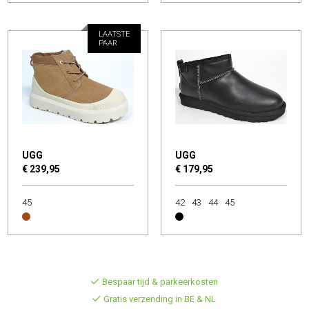
LAATSTE
PAAR
UGG
UGG
€ 239,95
€ 179,95
45
42
43
44
45
Bespaar tijd & parkeerkosten
Gratis verzending in BE & NL