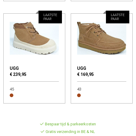
LAATSTE
LAATSTE
PAAR
PAAR
UGG
UGG
€ 239,95
€ 169,95
45
43
Bespaar tijd & parkeerkosten
Gratis verzending in BE & NL