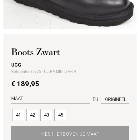
Boots Zwart
UGG
Referentie 89575 - ULTRA MINI LTHR R
€ 189,95
MAAT
EU
ORIGINEEL
41
42
43
45
KIES HIERBOVEN JE MAAT