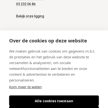
03 232 06 86
Bekijk onze ligging
KLANTENSERVICE
Over de cookies op deze website
Onze winkel
We maken gebruik van cookies om gegevens m.b.t.
Verzenden
de prestaties en het gebruik van deze website te
Retourneren
verzamelen & analyseren, om sociale
Betalen
netwerkfunctionaliteiten aan te bieden en onze
Veelgestelde vragen
content & advertenties te verbeteren en
personaliseren.
Kom meer te weten
Alle cookies toestaan
© 2026 West-End BV
-
Meir 75, 2000 Antwerpen (België)
-
BTW BE
0406.134.644