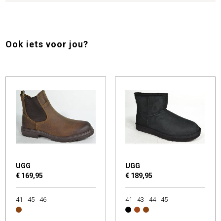
Ook iets voor jou?
UGG
UGG
€ 169,95
€ 189,95
41
45
46
41
43
44
45