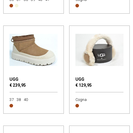
UGG
UGG
€ 239,95
€ 129,95
37
38
40
Cogna