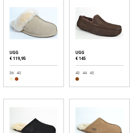
UGG
UGG
€ 119,95
€ 145
36
40
43
44
45