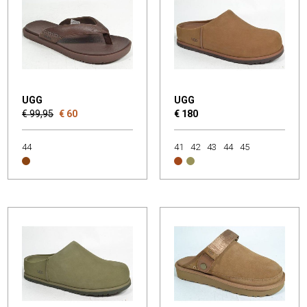
UGG
UGG
€ 99,95
€ 60
€ 180
44
41
42
43
44
45