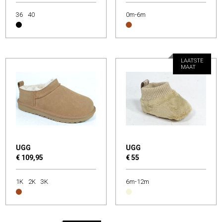
36
40
0m-6m
LAATSTE
MAAT
UGG
UGG
€ 109,95
€ 55
1K
2K
3K
6m-12m