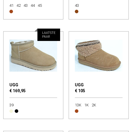
41
42
43
44
45
43
LAATSTE
PAAR
UGG
UGG
€ 169,95
€ 105
39
13K
1K
2K