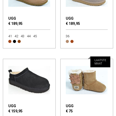
UGG
UGG
€ 189,95
€ 189,95
41
42
43
44
45
36
LAATSTE
MAAT
UGG
UGG
€ 159,95
€ 75