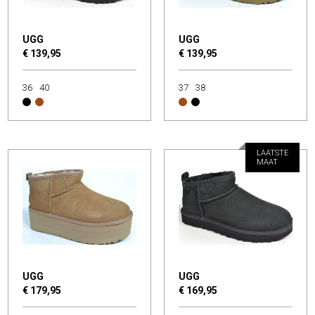
UGG
UGG
€ 139,95
€ 139,95
36
40
37
38
LAATSTE
MAAT
UGG
UGG
€ 179,95
€ 169,95