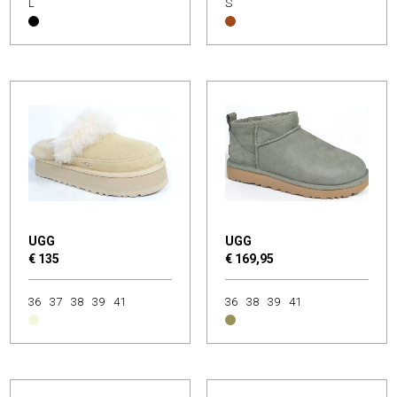
L
S
UGG
UGG
€ 135
€ 169,95
36
37
38
39
41
36
38
39
41