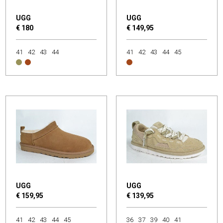
UGG
UGG
€ 180
€ 149,95
41
42
43
44
41
42
43
44
45
UGG
UGG
€ 159,95
€ 139,95
41
42
43
44
45
36
37
39
40
41