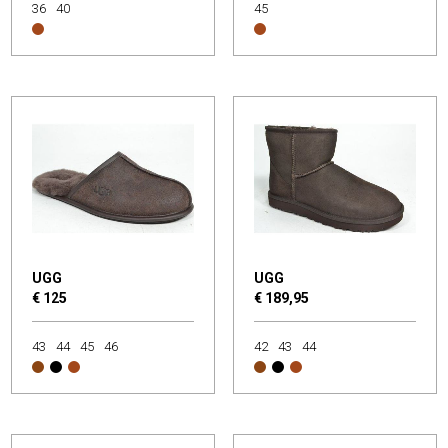
36
40
45
UGG
UGG
€ 125
€ 189,95
43
44
45
46
42
43
44