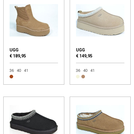
UGG
UGG
€ 189,95
€ 149,95
36
40
41
36
40
41