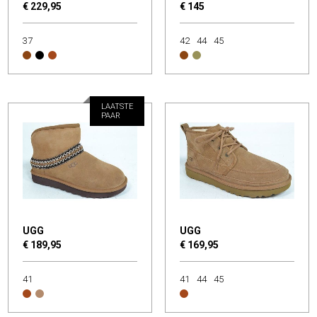
€ 229,95
€ 145
37
42
44
45
LAATSTE
PAAR
UGG
UGG
€ 189,95
€ 169,95
41
41
44
45