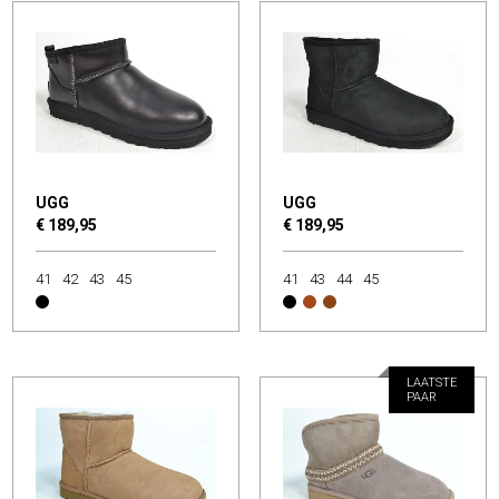
UGG
UGG
€ 189,95
€ 189,95
41
42
43
45
41
43
44
45
LAATSTE
PAAR