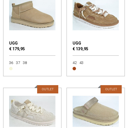
UGG
UGG
€ 179,95
€ 139,95
36
37
38
42
43
OUTLET
OUTLET