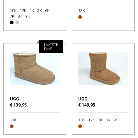
10K
12K
1K
3K
6K
13K
7K
8K
9K
LAATSTE
PAAR
UGG
UGG
€ 139,95
€ 149,95
13K
10K
12K
2K
3K
9K