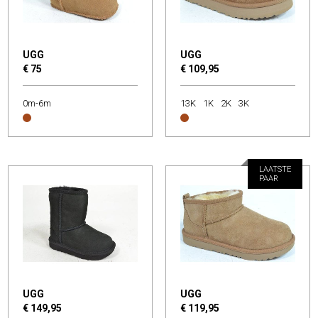
UGG
UGG
€ 75
€ 109,95
0m-6m
13K
1K
2K
3K
LAATSTE
PAAR
UGG
UGG
€ 149,95
€ 119,95