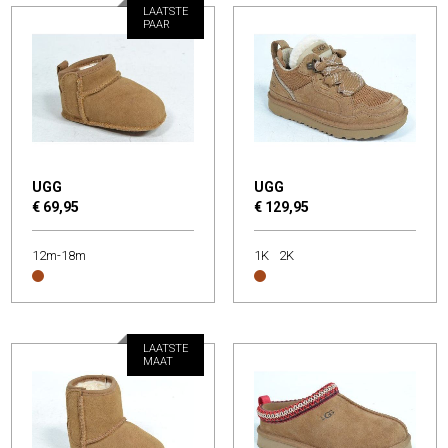
LAATSTE
PAAR
UGG
UGG
€ 69,95
€ 129,95
12m-18m
1K
2K
LAATSTE
MAAT