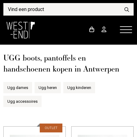
UGG boots, pantoffels en
handschoenen kopen in Antwerpen
Ugg dames
Ugg heren
Ugg kinderen
Ugg accessoires
OUTLET