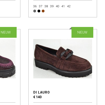
36
37
38
39
40
41
42
NIEUW
NIEUW
DI LAURO
€ 140