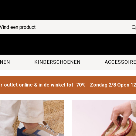
NEN
KINDERSCHOENEN
ACCESSOIR
 outlet online & in de winkel tot -70% - Zondag 2/8 Open 1