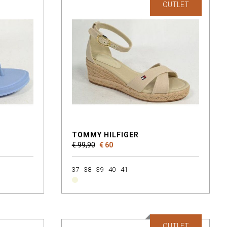
OUTLET
TOMMY HILFIGER
€ 99,90
€ 60
37
38
39
40
41
OUTLET