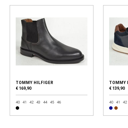
TOMMY HILFIGER
TOMMY 
€ 169,90
€ 139,90
40
41
42
43
44
45
46
40
41
42