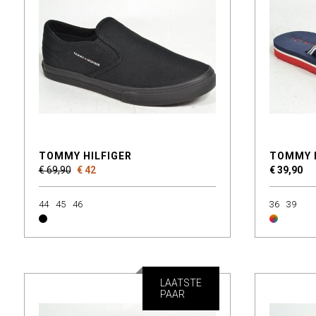
TOMMY HILFIGER
TOMMY 
€ 69,90
€ 42
€ 39,90
44
45
46
36
39
LAATSTE
PAAR