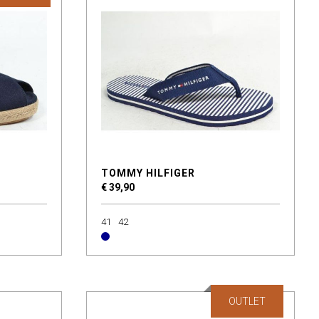
TOMMY HILFIGER
€ 39,90
41
42
OUTLET