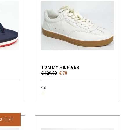
TOMMY HILFIGER
€ 129,90
€ 78
42
OUTLET