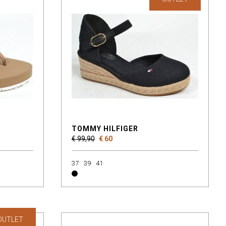
TOMMY HILFIGER
€ 99,90
€ 60
37
39
41
OUTLET