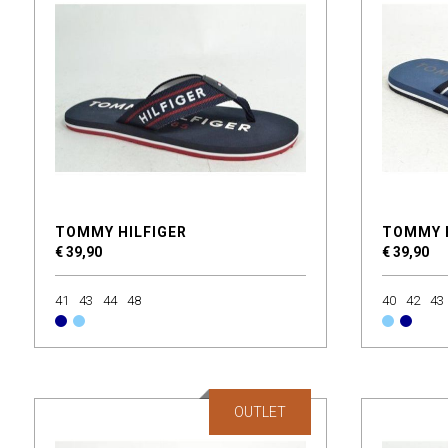
TOMMY HILFIGER
TOMMY 
€ 39,90
€ 39,90
41
43
44
48
40
42
43
OUTLET