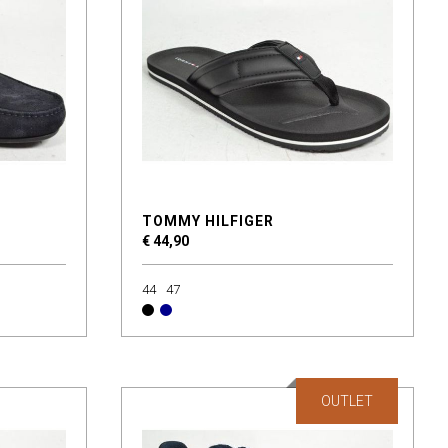
TOMMY HILFIGER
€ 44,90
44
47
OUTLET