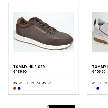
TOMMY HILFIGER
TOMMY 
€ 139,90
€ 109,90
40
41
42
43
44
45
46
41
42
43