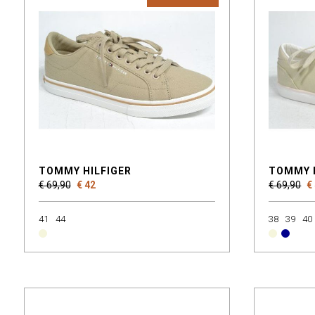
TOMMY HILFIGER
TOMMY 
€ 69,90
€ 42
€ 69,90
€
41
44
38
39
40