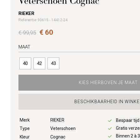
Veterschoen Cognac
RIEKER
Referentie 90615 - 14412-24
€ 60
€ 99,95
MAAT
40
42
43
KIES HIERBOVEN JE MAAT
BESCHIKBAARHEID IN WINKE
Merk
RIEKER
Bespaar tij
Gratis verze
Type
Veterschoen
Binnen 2 à 
Kleur
Cognac