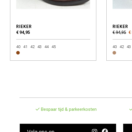
RIEKER
RIEKER
€ 94,95
€ 94,95
€
40
41
42
43
44
45
40
42
43
Bespaar tijd & parkeerkosten
Volg ons op