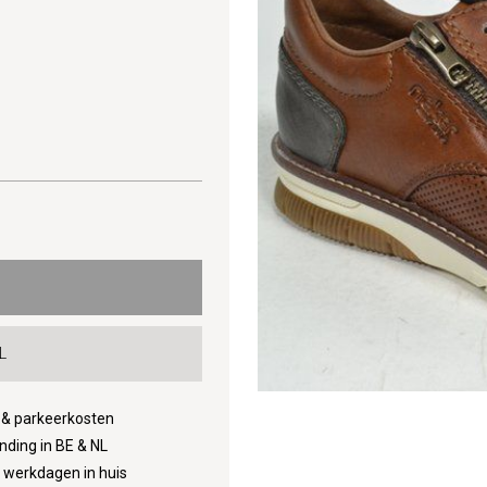
L
d & parkeerkosten
nding in BE & NL
3 werkdagen in huis