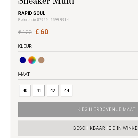
Sneaker Multi
RAPID SOUL
Referentie 87969 - 6599-9914
€ 60
€ 120
KLEUR
MAAT
40
41
42
44
KIES HIERBOVEN JE MAAT
BESCHIKBAARHEID IN WINKE