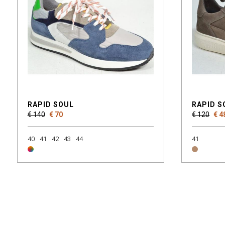
RAPID SOUL
RAPID S
€ 140
€ 70
€ 120
€ 4
40
41
42
43
44
41