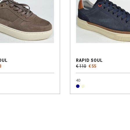
OUL
RAPID SOUL
8
€ 110
€ 55
40