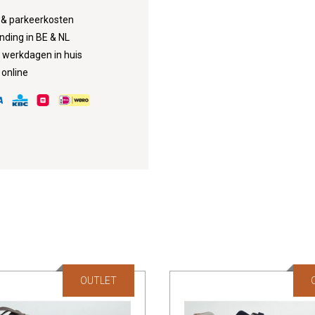
d & parkeerkosten
nding in BE & NL
3 werkdagen in huis
 online
OUTLET