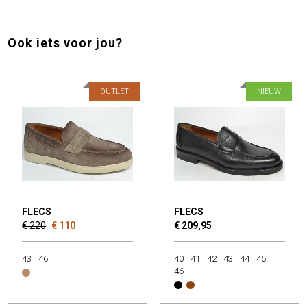
Ook iets voor jou?
OUTLET
NIEUW
FLECS
FLECS
€ 220
€ 110
€ 209,95
43
46
40
41
42
43
44
45
46