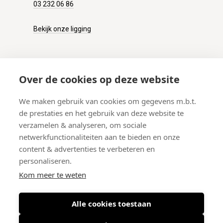
03 232 06 86
Bekijk onze ligging
KLANTENSERVICE
Over de cookies op deze website
Onze winkel
We maken gebruik van cookies om gegevens m.b.t.
Verzenden
de prestaties en het gebruik van deze website te
Retourneren
verzamelen & analyseren, om sociale
Betalen
netwerkfunctionaliteiten aan te bieden en onze
Veelgestelde vragen
content & advertenties te verbeteren en
personaliseren.
Kom meer te weten
Alle cookies toestaan
© 2026 West-End BV
-
Meir 75, 2000 Antwerpen (België)
-
BTW BE
0406.134.644