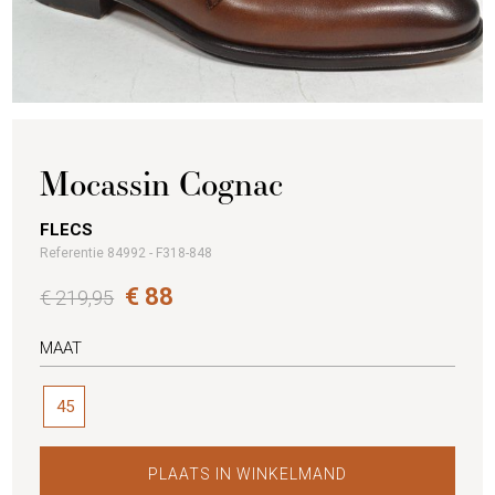
Mocassin Cognac
FLECS
Referentie 84992 - F318-848
€ 88
€ 219,95
MAAT
45
PLAATS IN WINKELMAND