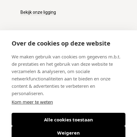
Bekijk onze ligging
KLANTENSERVICE
Over de cookies op deze website
Onze winkel
We maken gebruik van cookies om gegevens m.b.t.
Verzenden
de prestaties en het gebruik van deze website te
Retourneren
verzamelen & analyseren, om sociale
Betalen
netwerkfunctionaliteiten aan te bieden en onze
Veelgestelde vragen
content & advertenties te verbeteren en
personaliseren.
Kom meer te weten
Alle cookies toestaan
© 2026 West-End BV
-
Meir 75, 2000 Antwerpen (België)
-
BTW BE
0406.134.644
Weigeren
Maattabel
-
Nieuwsbrief
-
Algemene voorwaarden
-
Privacy policy