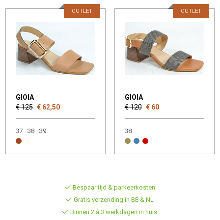
OUTLET
OUTLET
GIOIA
GIOIA
€ 125
€ 62,50
€ 120
€ 60
37
38
39
38
Bespaar tijd & parkeerkosten
Gratis verzending in BE & NL
Binnen 2 à 3 werkdagen in huis