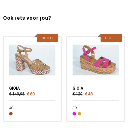
Ook iets voor jou?
OUTLET
OUTLET
GIOIA
GIOIA
€ 149,95
€ 60
€ 120
€ 48
40
39