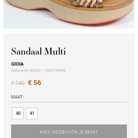
Sandaal Multi
GIOIA
Referentie 83265 - 1393-T99008
€ 56
€ 140
MAAT
40
41
KIES HIERBOVEN JE MAAT