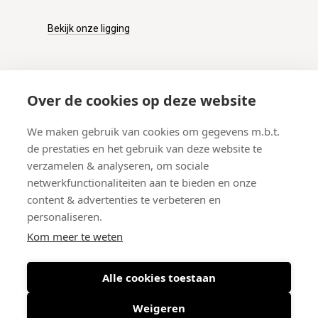
Bekijk onze ligging
KLANTENSERVICE
Over de cookies op deze website
Onze winkel
We maken gebruik van cookies om gegevens m.b.t.
Verzenden
de prestaties en het gebruik van deze website te
Retourneren
verzamelen & analyseren, om sociale
Betalen
netwerkfunctionaliteiten aan te bieden en onze
Veelgestelde vragen
content & advertenties te verbeteren en
personaliseren.
Kom meer te weten
Alle cookies toestaan
© 2026 West-End BV
-
Meir 75, 2000 Antwerpen (België)
-
BTW BE
0406.134.644
Weigeren
Maattabel
-
Nieuwsbrief
-
Algemene voorwaarden
-
Privacy policy