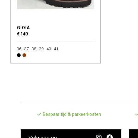
GIOIA
€ 140
36
37
38
39
40
41
Bespaar tijd & parkeerkosten
Volg ons op