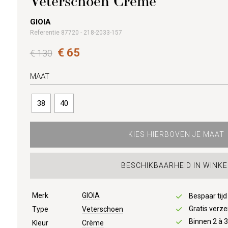
Veterschoen Crème
GIOIA
Referentie 87720 - 218-2033-157
€ 65
€ 130
MAAT
38
40
KIES HIERBOVEN JE MAAT
BESCHIKBAARHEID IN WINKE
Merk
GIOIA
Bespaar tij
Gratis verze
Type
Veterschoen
Binnen 2 à 
Kleur
Crème