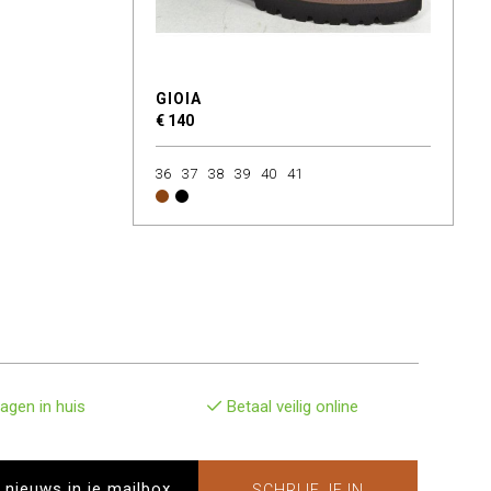
GIOIA
€ 140
36
37
38
39
40
41
agen in huis
Betaal veilig online
SCHRIJF JE IN