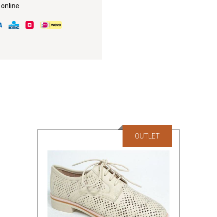
 online
OUTLET