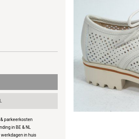
L
d & parkeerkosten
nding in BE & NL
3 werkdagen in huis