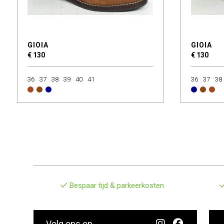
GIOIA
GIOIA
€ 130
€ 130
36
37
38
39
40
41
36
37
38
Bespaar tijd & parkeerkosten
Volg ons op