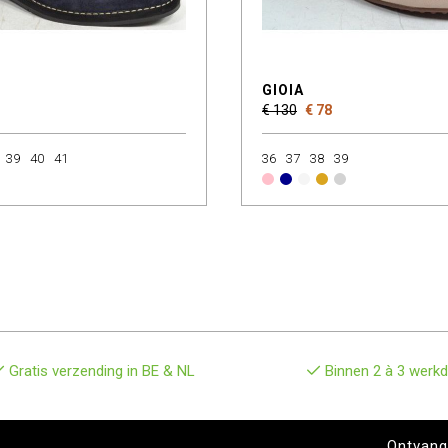
GIOIA
€ 130
€ 78
39
40
41
36
37
38
39
Gratis verzending in BE & NL
Binnen 2 à 3 werkd