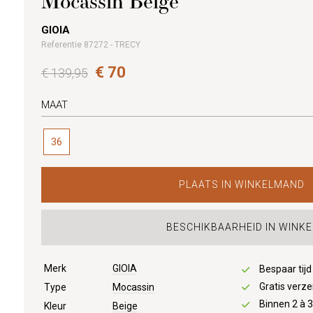
Mocassin Beige
GIOIA
Referentie 87272 - TRECY
€ 70
€ 139,95
MAAT
36
PLAATS IN WINKELMAND
BESCHIKBAARHEID IN WINKE
Merk
GIOIA
Bespaar tij
Gratis verze
Type
Mocassin
Binnen 2 à 
Kleur
Beige