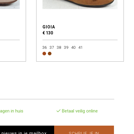
GIOIA
€ 130
36
37
38
39
40
41
agen in huis
Betaal veilig online
SCHRIJF JE IN