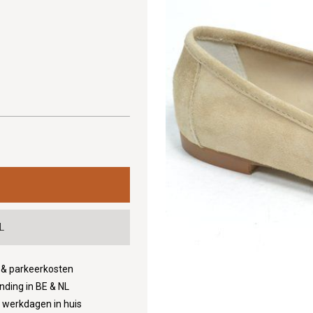
L
d & parkeerkosten
nding in BE & NL
3 werkdagen in huis