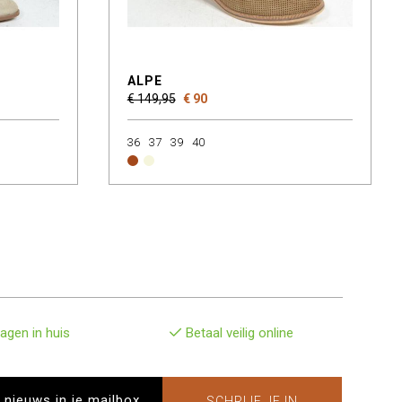
ALPE
€ 149,95
€ 90
36
37
39
40
agen in huis
Betaal veilig online
SCHRIJF JE IN