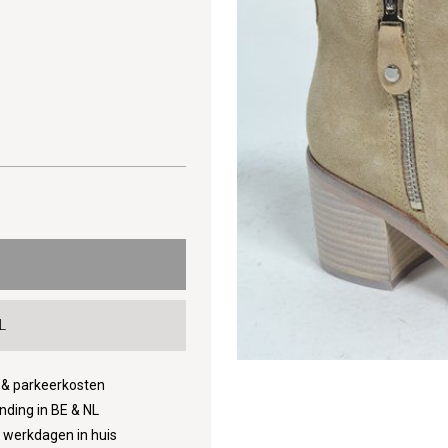
L
d & parkeerkosten
nding in BE & NL
3 werkdagen in huis