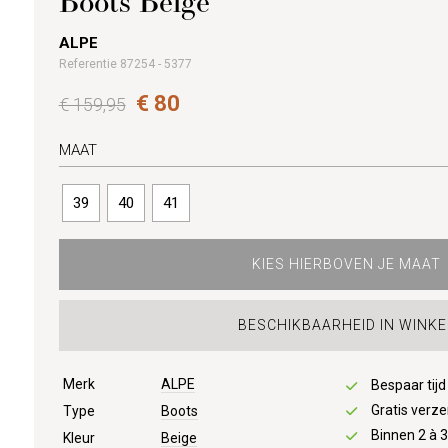
Boots Beige
ALPE
Referentie 87254 - 5377
€ 80
€ 159,95
MAAT
39
40
41
KIES HIERBOVEN JE MAAT
BESCHIKBAARHEID IN WINKE
Merk
ALPE
Bespaar tij
Gratis verze
Type
Boots
Binnen 2 à 
Kleur
Beige