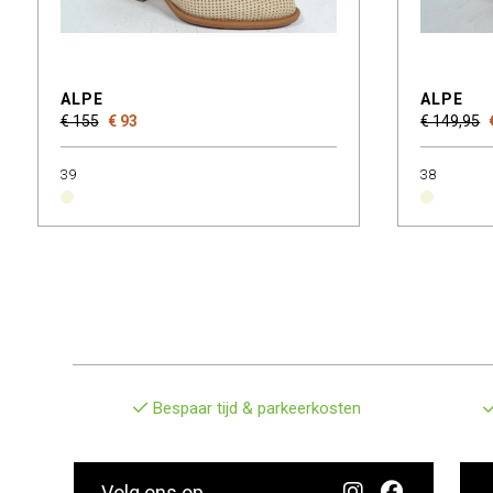
ALPE
ALPE
€ 155
€ 93
€ 149,95
39
38
Bespaar tijd & parkeerkosten
Volg ons op