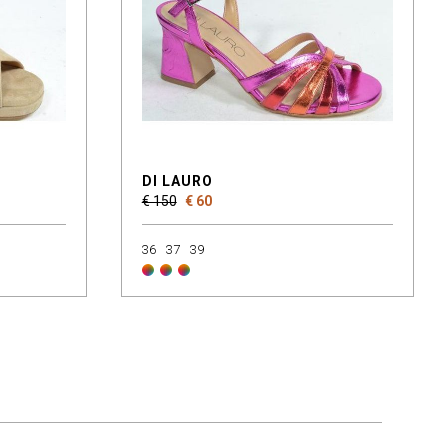
DI LAURO
€ 150
€ 60
36
37
39