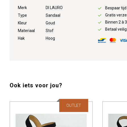
Merk
DI LAURO
Bespaar tij
Gratis verze
Type
Sandaal
Binnen 2 à 
Kleur
Goud
Betaal veilig
Materiaal
Stof
Hak
Hoog
Ook iets voor jou?
OUTLET