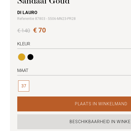
Sandaal Goud
DI LAURO
Referentie 87803 - 5506-MN23-PR28
€ 70
€ 140
KLEUR
MAAT
37
PLAATS IN WINKELMAND
BESCHIKBAARHEID IN WINKE