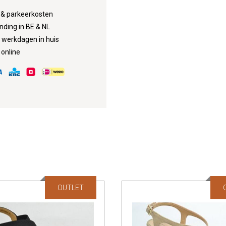
d & parkeerkosten
nding in BE & NL
3 werkdagen in huis
 online
OUTLET