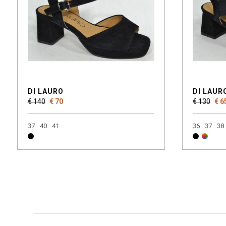
DI LAURO
DI LAUR
€ 140
€ 70
€ 130
€ 6
37
40
41
36
37
38