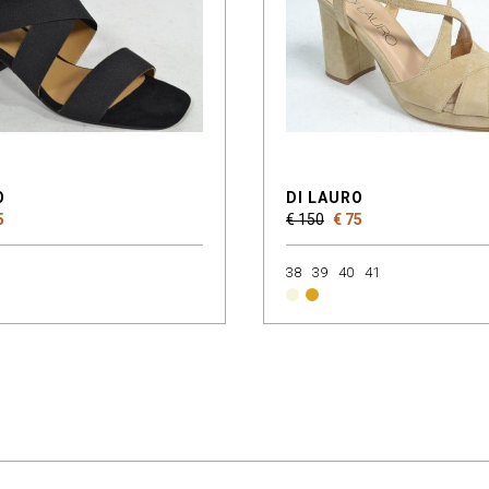
O
DI LAURO
5
€ 150
€ 75
38
39
40
41