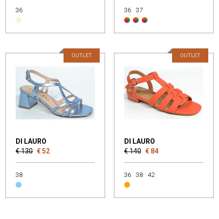
36
36
37
OUTLET
OUTLET
DI LAURO
DI LAURO
€ 130
€ 52
€ 140
€ 84
38
36
38
42