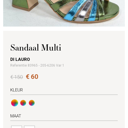
Sandaal Multi
DI LAURO
Referentie 83965 - 205-6206 Var 1
€ 60
€ 150
KLEUR
MAAT