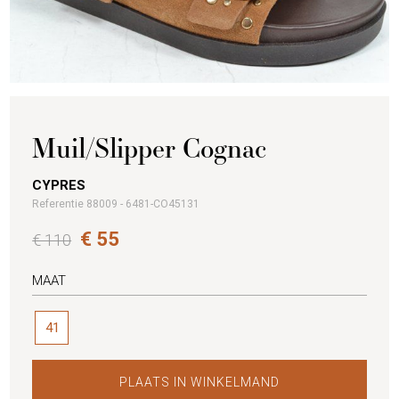
Muil/Slipper Cognac
CYPRES
Referentie 88009 - 6481-CO45131
€ 55
€ 110
MAAT
41
PLAATS IN WINKELMAND