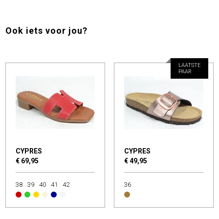
Ook iets voor jou?
LAATSTE
PAAR
CYPRES
CYPRES
€ 69,95
€ 49,95
38
39
40
41
42
36