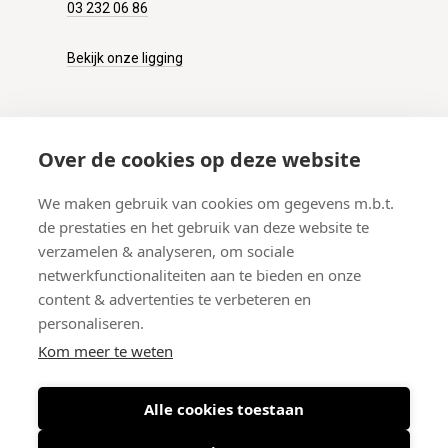
03 232 06 86
Bekijk onze ligging
KLANTENSERVICE
Over de cookies op deze website
Onze winkel
We maken gebruik van cookies om gegevens m.b.t.
Verzenden
de prestaties en het gebruik van deze website te
Retourneren
verzamelen & analyseren, om sociale
Betalen
netwerkfunctionaliteiten aan te bieden en onze
Veelgestelde vragen
content & advertenties te verbeteren en
personaliseren.
Kom meer te weten
Alle cookies toestaan
© 2026 West-End BV
-
Meir 75, 2000 Antwerpen (België)
-
BTW BE
0406.134.644