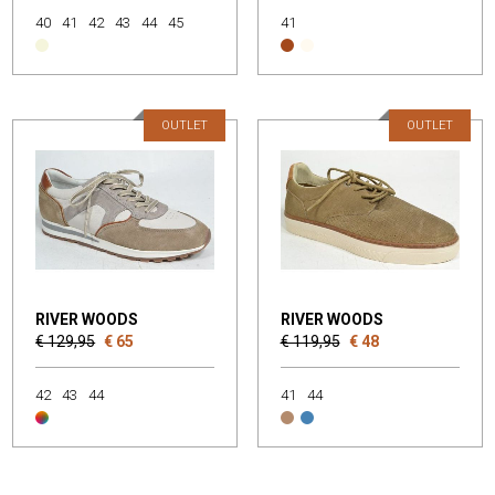
40
41
42
43
44
45
41
OUTLET
OUTLET
RIVER WOODS
RIVER WOODS
€ 129,95
€ 65
€ 119,95
€ 48
42
43
44
41
44