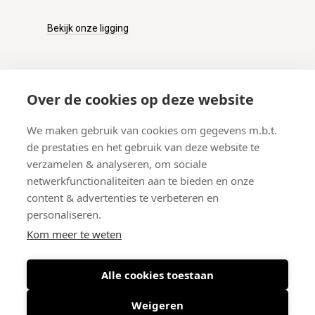
Bekijk onze ligging
KLANTENSERVICE
Over de cookies op deze website
Onze winkel
We maken gebruik van cookies om gegevens m.b.t.
Verzenden
de prestaties en het gebruik van deze website te
Retourneren
verzamelen & analyseren, om sociale
Betalen
netwerkfunctionaliteiten aan te bieden en onze
Veelgestelde vragen
content & advertenties te verbeteren en
personaliseren.
Kom meer te weten
Alle cookies toestaan
© 2026 West-End BV
-
Meir 75, 2000 Antwerpen (België)
-
BTW BE
0406.134.644
Weigeren
Maattabel
-
Nieuwsbrief
-
Algemene voorwaarden
-
Privacy policy