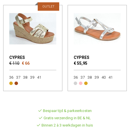
OUTLET
CYPRES
CYPRES
€ 110
€ 66
€ 55,95
36
37
38
39
41
36
37
38
39
40
41
Bespaar tijd & parkeerkosten
Gratis verzending in BE & NL
Binnen 2 à 3 werkdagen in huis