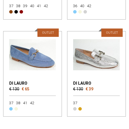
37
38
39
40
41
42
36
40
42
OUTLET
OUTLET
DI LAURO
DI LAURO
€ 130
€ 65
€ 130
€ 39
37
38
41
42
37