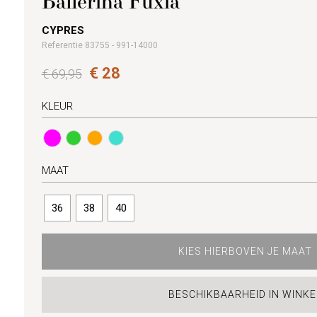
Ballerina Fuxia
CYPRES
Referentie 83755 - 991-14000
€ 28
€ 69,95
KLEUR
MAAT
36
38
40
KIES HIERBOVEN JE MAAT
BESCHIKBAARHEID IN WINKE