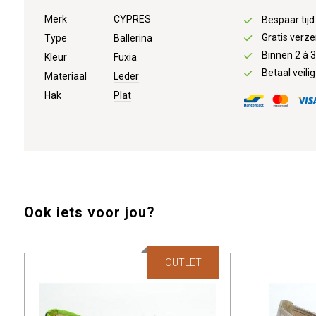
Merk
CYPRES
Bespaar tij
Gratis verze
Type
Ballerina
Binnen 2 à 
Kleur
Fuxia
Betaal veilig
Materiaal
Leder
Hak
Plat
Ook iets voor jou?
OUTLET