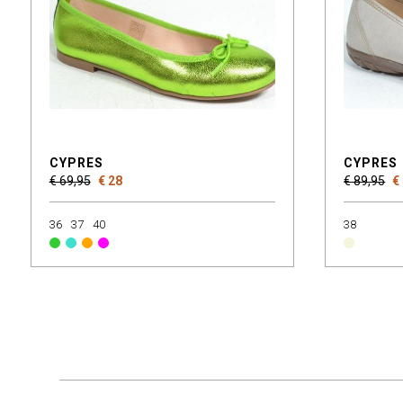
CYPRES
CYPRES
€ 69,95
€ 28
€ 89,95
€
36
37
40
38