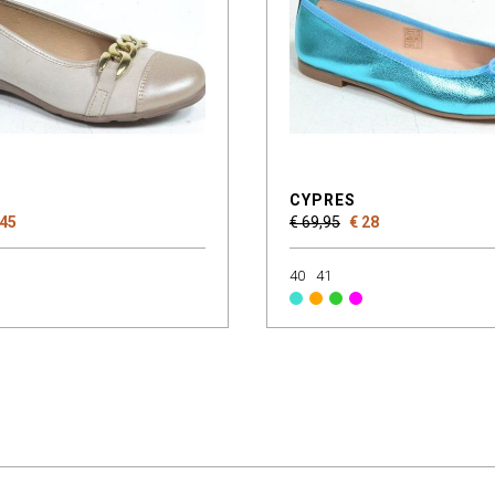
CYPRES
 45
€ 69,95
€ 28
40
41