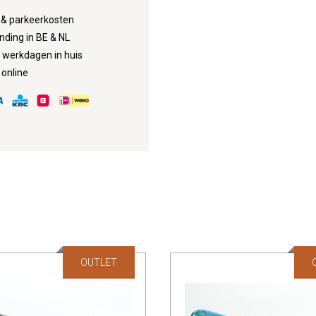
d & parkeerkosten
nding in BE & NL
3 werkdagen in huis
 online
OUTLET