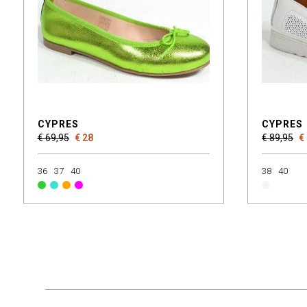
CYPRES
CYPRES
€ 69,95
€ 28
€ 89,95
€
36
37
40
38
40