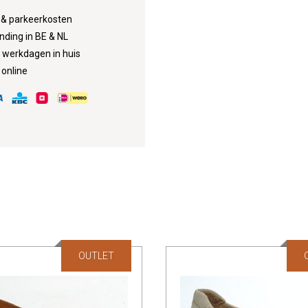
d & parkeerkosten
nding in BE & NL
3 werkdagen in huis
 online
OUTLET