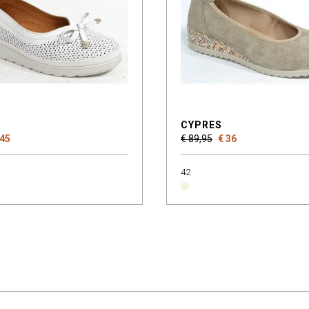
CYPRES
 45
€ 89,95
€ 36
42