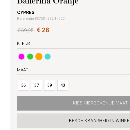
Ballerina Oranje
CYPRES
Referentie 83753 - 992-14000
€ 28
€ 69,95
KLEUR
MAAT
36
37
39
40
KIES HIERBOVEN JE MAAT
BESCHIKBAARHEID IN WINKE