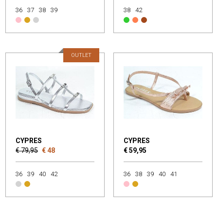
36
37
38
39
38
42
OUTLET
CYPRES
CYPRES
€ 79,95
€ 48
€ 59,95
36
39
40
42
36
38
39
40
41