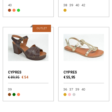
40
38
39
40
42
OUTLET
CYPRES
CYPRES
€ 89,95
€ 54
€ 55,95
39
36
37
39
40