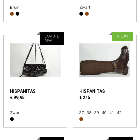
Bruin
Zwart
LAATSTE
NIEUW
MAAT
HISPANITAS
HISPANITAS
€ 99,95
€ 215
Zwart
37
38
39
40
41
42