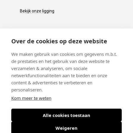
Bekijk onze ligging
KLANTENSERVICE
Over de cookies op deze website
Onze winkel
We maken gebruik van cookies om gegevens m.b.t.
Verzenden
de prestaties en het gebruik van deze website te
Retourneren
verzamelen & analyseren, om sociale
Betalen
netwerkfunctionaliteiten aan te bieden en onze
Veelgestelde vragen
content & advertenties te verbeteren en
personaliseren.
Kom meer te weten
Alle cookies toestaan
© 2026 West-End BV
-
Meir 75, 2000 Antwerpen (België)
-
BTW BE
0406.134.644
Weigeren
Maattabel
-
Nieuwsbrief
-
Algemene voorwaarden
-
Privacy policy