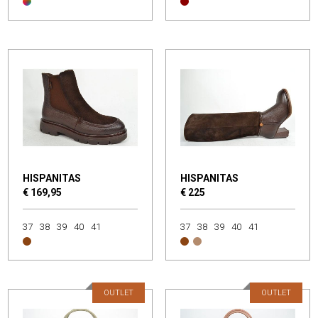
HISPANITAS
HISPANITAS
€ 169,95
€ 225
37
38
39
40
41
37
38
39
40
41
OUTLET
OUTLET