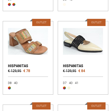
OUTLET
OUTLET
HISPANITAS
HISPANITAS
€ 129,95
€ 78
€ 139,95
€ 84
38
40
37
40
41
OUTLET
OUTLET