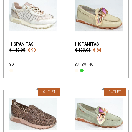
HISPANITAS
HISPANITAS
€ 149,95
€ 90
€ 139,95
€ 84
39
37
39
40
OUTLET
OUTLET