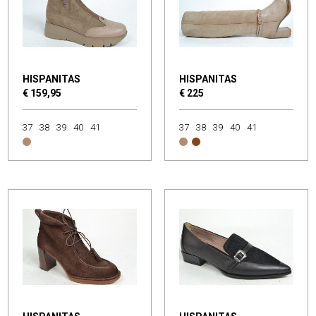
HISPANITAS
HISPANITAS
€ 159,95
€ 225
37
38
39
40
41
37
38
39
40
41