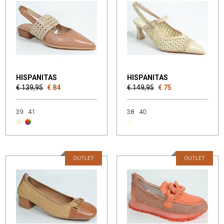
HISPANITAS
HISPANITAS
€ 139,95
€ 84
€ 149,95
€ 75
39
41
38
40
OUTLET
OUTLET