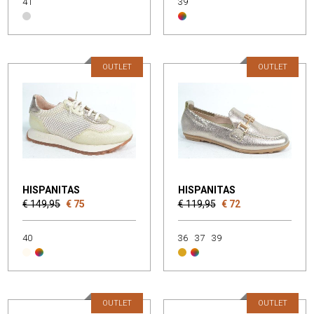
41
39
OUTLET
OUTLET
HISPANITAS
HISPANITAS
€ 149,95
€ 75
€ 119,95
€ 72
40
36
37
39
OUTLET
OUTLET