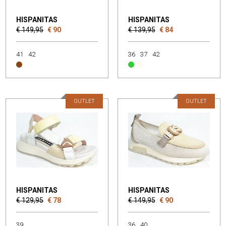
HISPANITAS
HISPANITAS
€ 149,95
€ 90
€ 139,95
€ 84
41
42
36
37
42
OUTLET
OUTLET
HISPANITAS
HISPANITAS
€ 129,95
€ 78
€ 149,95
€ 90
39
36
40