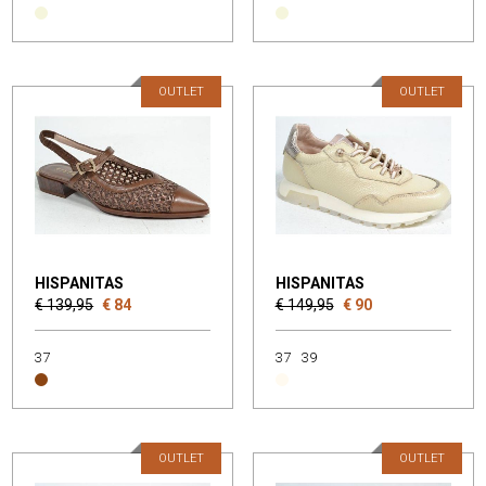
OUTLET
OUTLET
HISPANITAS
HISPANITAS
€ 139,95
€ 84
€ 149,95
€ 90
37
37
39
OUTLET
OUTLET