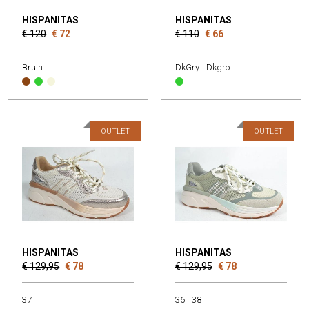
HISPANITAS
HISPANITAS
€ 120
€ 72
€ 110
€ 66
Bruin
DkGry
Dkgro
OUTLET
OUTLET
HISPANITAS
HISPANITAS
€ 129,95
€ 78
€ 129,95
€ 78
37
36
38