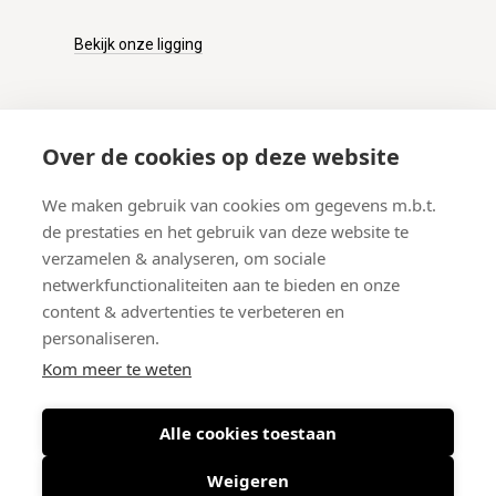
Bekijk onze ligging
KLANTENSERVICE
Over de cookies op deze website
Onze winkel
We maken gebruik van cookies om gegevens m.b.t.
Verzenden
de prestaties en het gebruik van deze website te
Retourneren
verzamelen & analyseren, om sociale
Betalen
netwerkfunctionaliteiten aan te bieden en onze
Veelgestelde vragen
content & advertenties te verbeteren en
personaliseren.
Kom meer te weten
Alle cookies toestaan
© 2026 West-End BV
-
Meir 75, 2000 Antwerpen (België)
-
BTW BE
0406.134.644
Weigeren
Maattabel
-
Nieuwsbrief
-
Algemene voorwaarden
-
Privacy policy