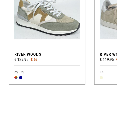
RIVER WOODS
RIVER 
€ 129,95
€ 65
€ 119,95
42
43
44