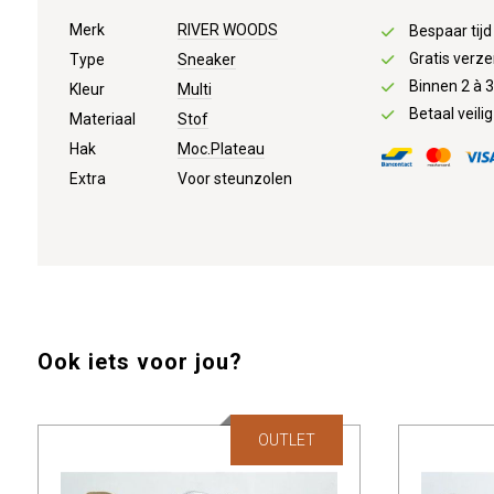
Merk
RIVER WOODS
Bespaar tij
Gratis verze
Type
Sneaker
Binnen 2 à 
Kleur
Multi
Betaal veilig
Materiaal
Stof
Hak
Moc.Plateau
Extra
Voor steunzolen
Ook iets voor jou?
OUTLET