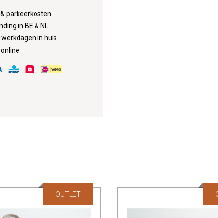
d & parkeerkosten
nding in BE & NL
3 werkdagen in huis
 online
OUTLET