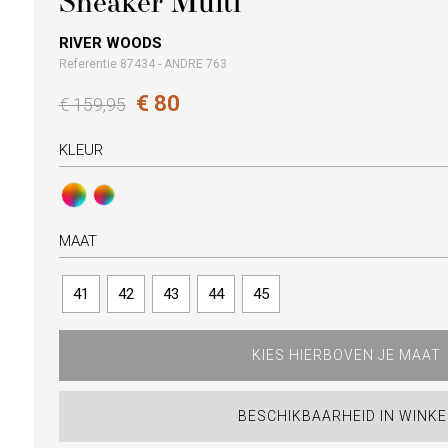
Sneaker Multi
RIVER WOODS
Referentie 87434 - ANDRE 763
€ 80
€ 159,95
KLEUR
MAAT
41
42
43
44
45
KIES HIERBOVEN JE MAAT
BESCHIKBAARHEID IN WINKE