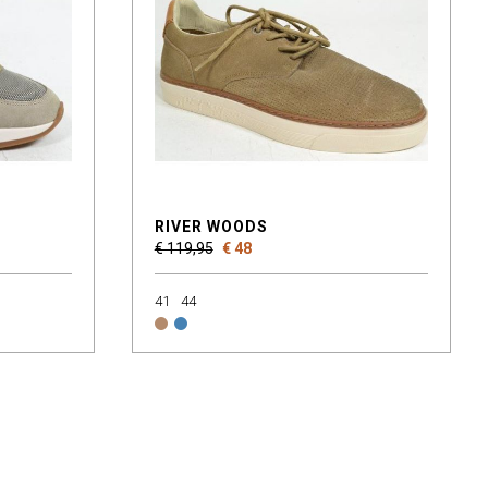
RIVER WOODS
€ 119,95
€ 48
41
44