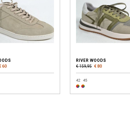
WOODS
RIVER WOODS
€ 60
€ 159,95
€ 80
42
45