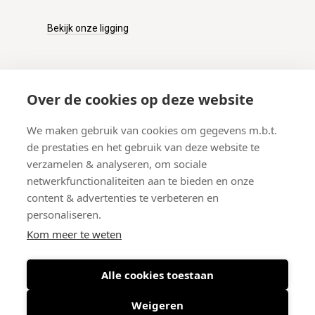
Bekijk onze ligging
KLANTENSERVICE
Over de cookies op deze website
Onze winkel
We maken gebruik van cookies om gegevens m.b.t.
Verzenden
de prestaties en het gebruik van deze website te
Retourneren
verzamelen & analyseren, om sociale
Betalen
netwerkfunctionaliteiten aan te bieden en onze
Veelgestelde vragen
content & advertenties te verbeteren en
personaliseren.
Kom meer te weten
Alle cookies toestaan
© 2026 West-End BV
-
Meir 75, 2000 Antwerpen (België)
-
BTW BE
0406.134.644
Weigeren
Maattabel
-
Nieuwsbrief
-
Algemene voorwaarden
-
Privacy policy