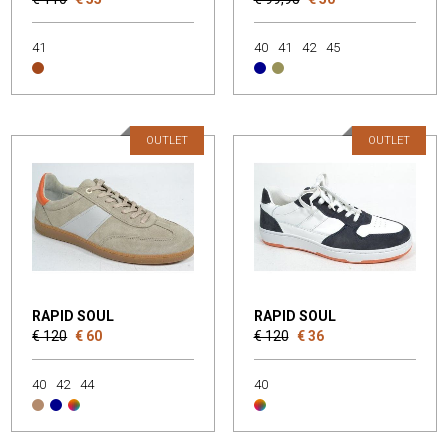
41
40
41
42
45
OUTLET
OUTLET
RAPID SOUL
RAPID SOUL
€ 120
€ 60
€ 120
€ 36
40
42
44
40