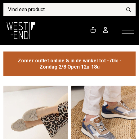
Zomer outlet online & in de winkel tot -70% -
Zondag 2/8 Open 12u-18u