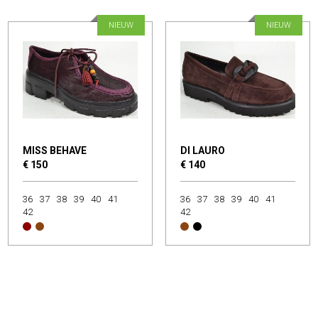
NIEUW
NIEUW
MISS BEHAVE
DI LAURO
€ 150
€ 140
36
37
38
39
40
41
36
37
38
39
40
41
42
42