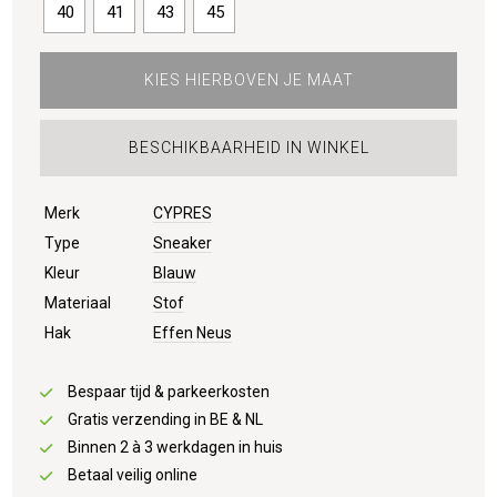
40
41
43
45
KIES HIERBOVEN JE MAAT
BESCHIKBAARHEID IN WINKEL
Merk
CYPRES
Type
Sneaker
Kleur
Blauw
Materiaal
Stof
Hak
Effen Neus
Bespaar tijd & parkeerkosten
Gratis verzending in BE & NL
Binnen 2 à 3 werkdagen in huis
Betaal veilig online