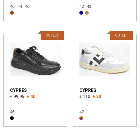
40
44
46
42
43
OUTLET
OUTLET
CYPRES
CYPRES
€ 99,95
€ 40
€ 110
€ 33
46
42