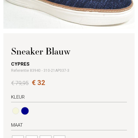
Sneaker Blauw
CYPRES
Referentie 83940 - 310-21AP037-3
€ 32
€ 79,95
KLEUR
MAAT