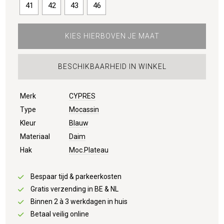
41
42
43
46
KIES HIERBOVEN JE MAAT
BESCHIKBAARHEID IN WINKEL
Merk
CYPRES
Type
Mocassin
Kleur
Blauw
Materiaal
Daim
Hak
Moc.Plateau
Bespaar tijd & parkeerkosten
Gratis verzending in BE & NL
Binnen 2 à 3 werkdagen in huis
Betaal veilig online