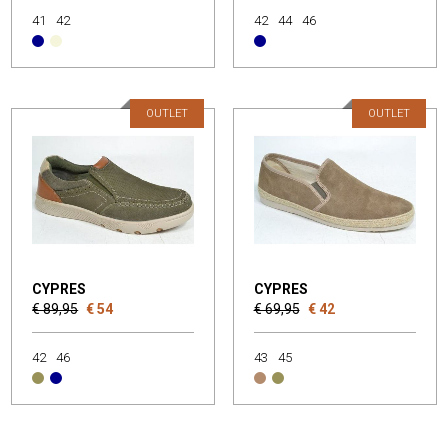
41
42
42
44
46
OUTLET
OUTLET
CYPRES
CYPRES
€ 89,95
€ 54
€ 69,95
€ 42
42
46
43
45