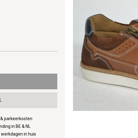
L
d & parkeerkosten
nding in BE & NL
3 werkdagen in huis