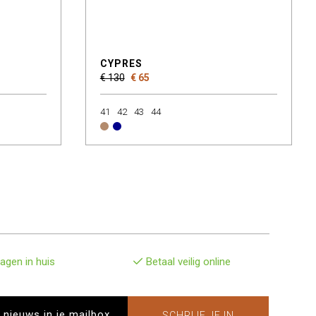
CYPRES
€ 130
€ 65
41
42
43
44
agen in huis
Betaal veilig online
SCHRIJF JE IN