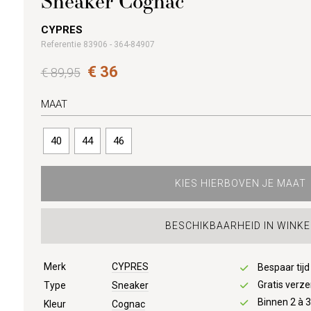
Sneaker Cognac
CYPRES
Referentie 83906 - 364-84907
€ 36
€ 89,95
MAAT
40
44
46
KIES HIERBOVEN JE MAAT
BESCHIKBAARHEID IN WINKE
Merk
CYPRES
Bespaar tij
Gratis verze
Type
Sneaker
Binnen 2 à 
Kleur
Cognac