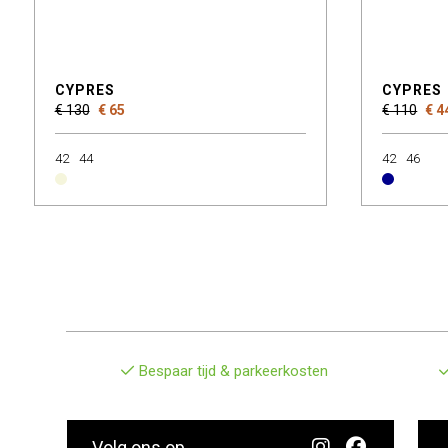
CYPRES
CYPRES
€ 130
€ 65
€ 110
€ 4
42
44
42
46
Bespaar tijd & parkeerkosten
Volg ons op