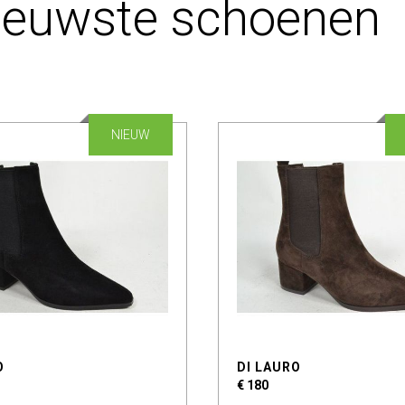
ieuwste schoenen
NIEUW
O
DI LAURO
€ 180