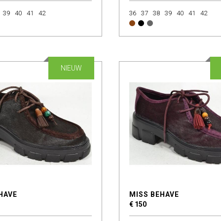
39
40
41
42
36
37
38
39
40
41
42
NIEUW
HAVE
MISS BEHAVE
€ 150