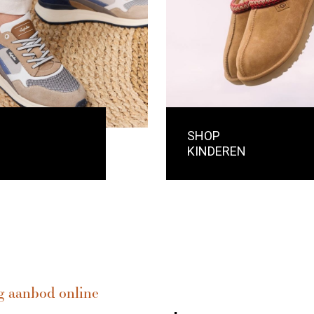
SHOP
KINDEREN
g aanbod online