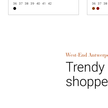
36
37
38
39
40
41
42
36
37
38
West-End Antwerp
Trendy
shoppe