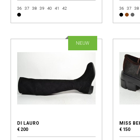
36
37
38
39
40
41
42
36
37
38
NIEUW
DI LAURO
MISS BE
€ 200
€ 150