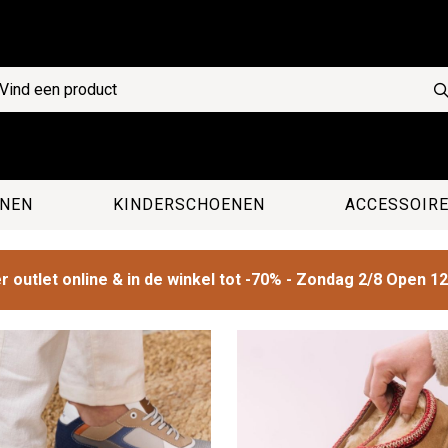
NEN
KINDERSCHOENEN
ACCESSOIR
 outlet online & in de winkel tot -70% - Zondag 2/8 Open 1