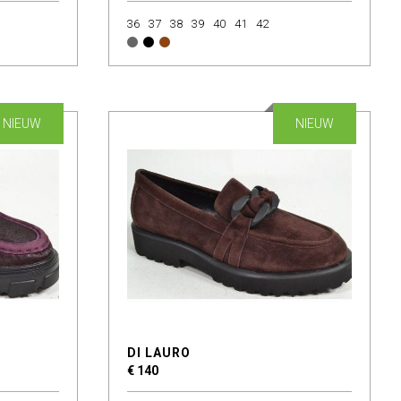
36
37
38
39
40
41
42
NIEUW
NIEUW
DI LAURO
€ 140