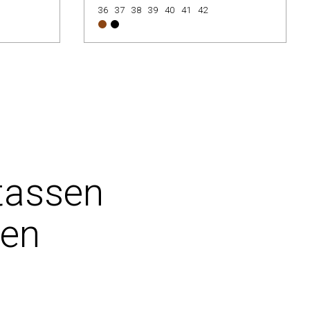
36
37
38
39
40
41
42
tassen
pen