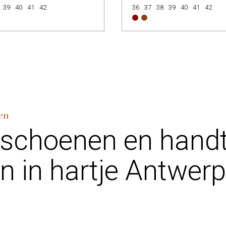
39
40
41
42
36
37
38
39
40
41
42
en
 schoenen en hand
n in hartje Antwer