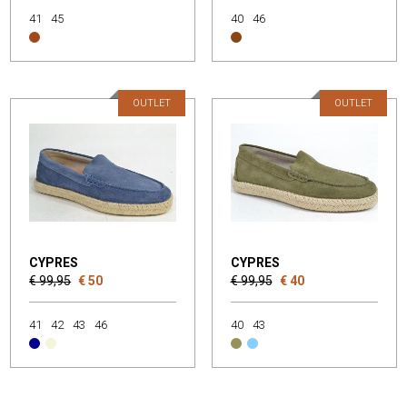
41
45
40
46
OUTLET
OUTLET
CYPRES
CYPRES
€ 99,95
€ 50
€ 99,95
€ 40
41
42
43
46
40
43