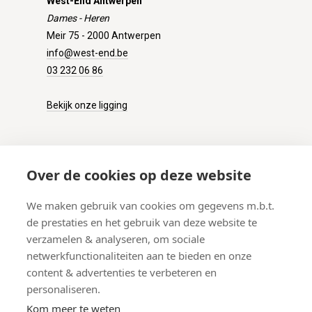
West-End Antwerpen
Dames - Heren
Meir 75 - 2000 Antwerpen
info@west-end.be
03 232 06 86
Bekijk onze ligging
KLANTENSERVICE
Over de cookies op deze website
Onze winkel
We maken gebruik van cookies om gegevens m.b.t.
Verzenden
de prestaties en het gebruik van deze website te
Retourneren
verzamelen & analyseren, om sociale
Betalen
netwerkfunctionaliteiten aan te bieden en onze
Veelgestelde vragen
content & advertenties te verbeteren en
personaliseren.
Kom meer te weten