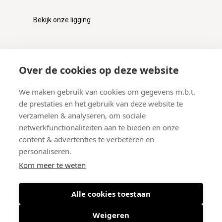
Bekijk onze ligging
KLANTENSERVICE
Over de cookies op deze website
Onze winkel
We maken gebruik van cookies om gegevens m.b.t.
Verzenden
de prestaties en het gebruik van deze website te
Retourneren
verzamelen & analyseren, om sociale
Betalen
netwerkfunctionaliteiten aan te bieden en onze
Veelgestelde vragen
content & advertenties te verbeteren en
personaliseren.
Kom meer te weten
Alle cookies toestaan
© 2026 West-End BV
-
Meir 75, 2000 Antwerpen (België)
-
BTW BE
0406.134.644
Weigeren
Maattabel
-
Nieuwsbrief
-
Algemene voorwaarden
-
Privacy policy