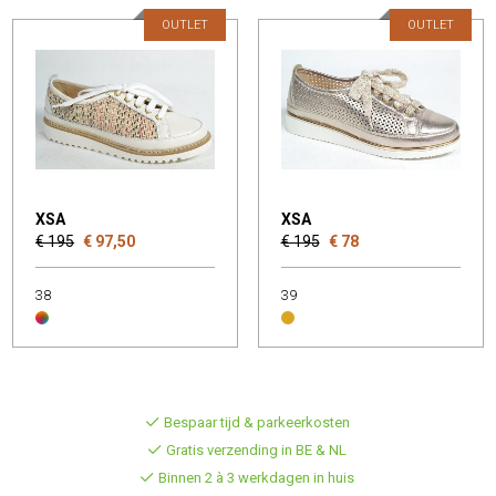
OUTLET
OUTLET
XSA
XSA
€ 195
€ 97,50
€ 195
€ 78
38
39
Bespaar tijd & parkeerkosten
Gratis verzending in BE & NL
Binnen 2 à 3 werkdagen in huis