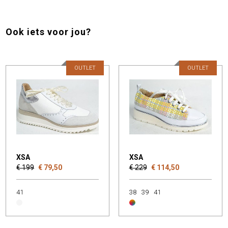
Ook iets voor jou?
OUTLET
OUTLET
XSA
XSA
€ 199
€ 79,50
€ 229
€ 114,50
41
38
39
41