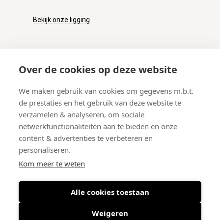
Bekijk onze ligging
KLANTENSERVICE
Over de cookies op deze website
Onze winkel
We maken gebruik van cookies om gegevens m.b.t.
Verzenden
de prestaties en het gebruik van deze website te
Retourneren
verzamelen & analyseren, om sociale
Betalen
netwerkfunctionaliteiten aan te bieden en onze
Veelgestelde vragen
content & advertenties te verbeteren en
personaliseren.
Kom meer te weten
Alle cookies toestaan
© 2026 West-End BV
-
Meir 75, 2000 Antwerpen (België)
-
BTW BE
0406.134.644
Weigeren
Maattabel
-
Nieuwsbrief
-
Algemene voorwaarden
-
Privacy policy