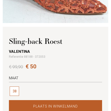
Sling-back Roest
VALENTINA
Referentie 88188 - 372053
€ 50
€ 99,90
MAAT
38
PLAATS IN WINKELMAND