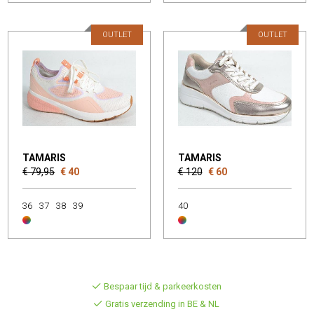
OUTLET
OUTLET
TAMARIS
TAMARIS
€ 79,95
€ 40
€ 120
€ 60
36
37
38
39
40
Bespaar tijd & parkeerkosten
Gratis verzending in BE & NL