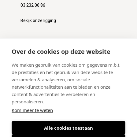
03 232 06 86
Bekijk onze ligging
KLANTENSERVICE
Over de cookies op deze website
Onze winkel
We maken gebruik van cookies om gegevens m.b.t.
Verzenden
de prestaties en het gebruik van deze website te
Retourneren
verzamelen & analyseren, om sociale
Betalen
netwerkfunctionaliteiten aan te bieden en onze
Veelgestelde vragen
content & advertenties te verbeteren en
personaliseren.
Kom meer te weten
Alle cookies toestaan
© 2026 West-End BV
-
Meir 75, 2000 Antwerpen (België)
-
BTW BE
0406.134.644