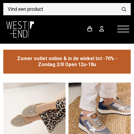
Zomer outlet online & in de winkel tot -70% -
Zondag 2/8 Open 12u-18u