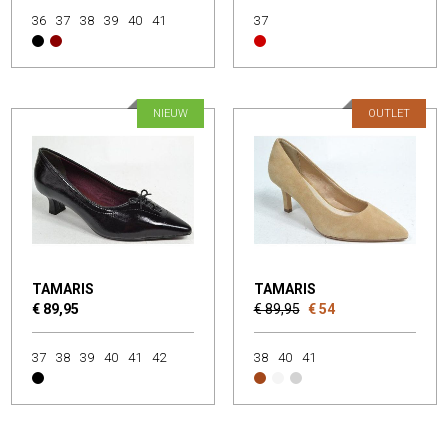
36
37
38
39
40
41
37
NIEUW
OUTLET
TAMARIS
TAMARIS
€ 89,95
€ 89,95
€ 54
37
38
39
40
41
42
38
40
41