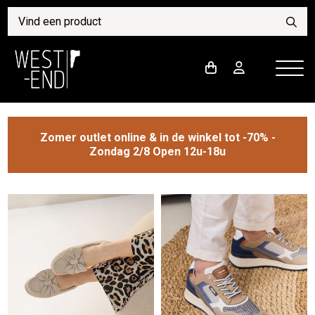
Zomer outlet online & in de winkel tot -70% -
Zondag 2/8 Open 12u-18u