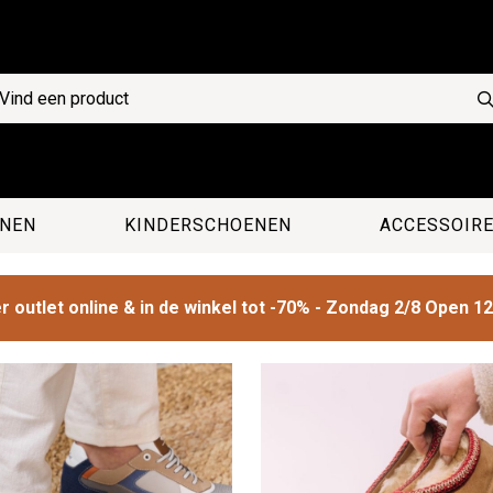
NEN
KINDERSCHOENEN
ACCESSOIR
 outlet online & in de winkel tot -70% - Zondag 2/8 Open 1