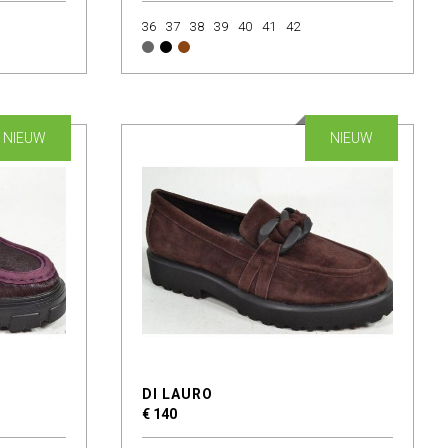
36
37
38
39
40
41
42
NIEUW
NIEUW
DI LAURO
€ 140