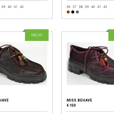
39
40
41
42
36
37
38
39
40
41
42
NIEUW
HAVE
MISS BEHAVE
€ 150