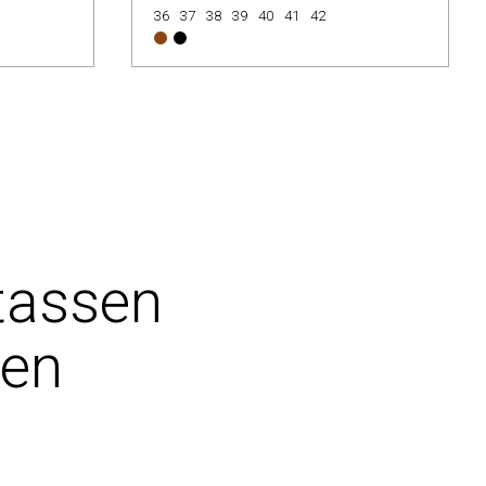
36
37
38
39
40
41
42
tassen
pen