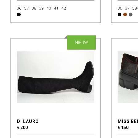
36
37
38
39
40
41
42
36
37
38
NIEUW
DI LAURO
MISS BE
€ 200
€ 150