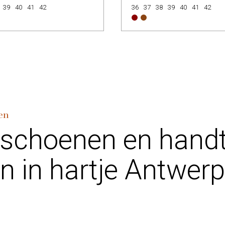
39
40
41
42
36
37
38
39
40
41
42
en
 schoenen en hand
n in hartje Antwer