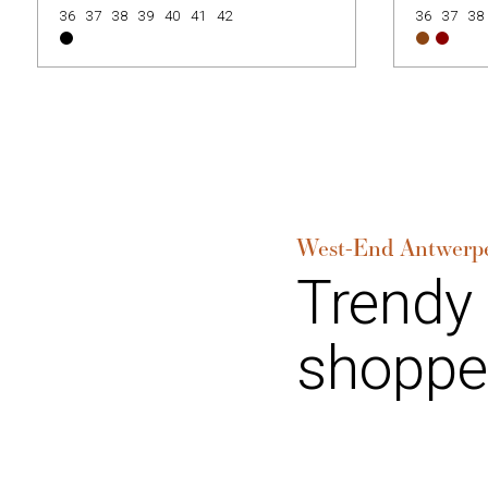
36
37
38
39
40
41
42
36
37
38
West-End Antwerp
Trendy
shoppe