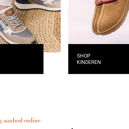
SHOP
KINDEREN
g aanbod online