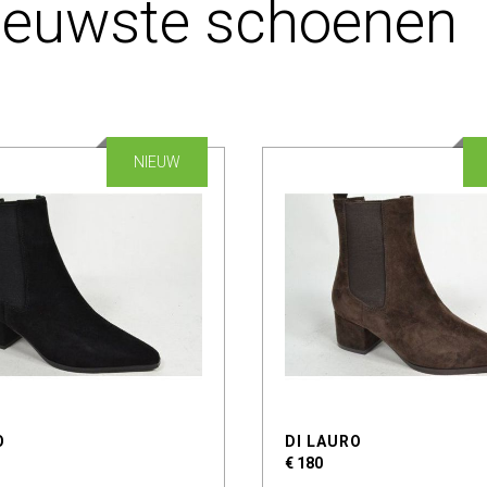
ieuwste schoenen
NIEUW
O
DI LAURO
€ 180