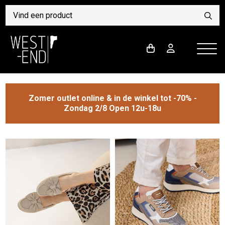
Zomer outlet online & in de winkel tot -70% -
Zondag 2/8 Open 12u-18u